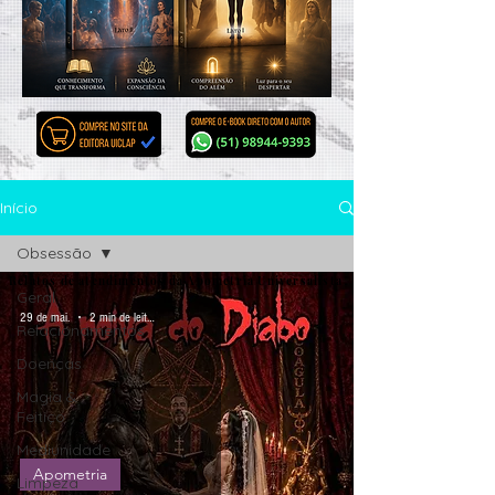
Início
Obsessão
Relatos de atendimentos da Apometria Universalista
Geral
29 de mai.
2 min de leitura
Relacionamentos
Doenças
Magia &
Feitiço
Mediunidade
Apometria
Limpeza