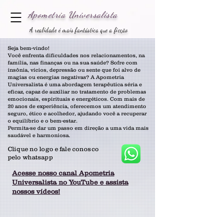
Apometria
Universalista
A realidade é mais fantástica que a ficção
Seja bem-vindo!
Você enfrenta dificuldades nos relacionamentos, na
família, nas finanças ou na sua saúde? Sofre com
insônia, vícios, depressão ou sente que foi alvo de
magias ou energias negativas? A Apometria
Universalista é uma abordagem terapêutica séria e
eficaz, capaz de auxiliar no tratamento de problemas
emocionais, espirituais e energéticos. Com mais de
20 anos de experiência, oferecemos um atendimento
seguro, ético e acolhedor, ajudando você a recuperar
o equilíbrio e o bem-estar.
Permita-se dar um passo em direção a uma vida mais
saudável e harmoniosa.
Clique no logo e fale conosco
pelo whatsapp
Acesse nosso canal Apometria
Universalista no YouTube e assista
nossos vídeos!