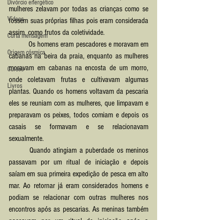
Divórcio energético
mulheres zelavam por todas as crianças como se 
Vídeos
fossem suas próprias filhas pois eram considerada 
assim, como frutos da coletividade. 
Curta mensagem
	Os homens eram pescadores e moravam em 
Origem cósmica
cabanas na beira da praia, enquanto as mulheres 
moravam em cabanas na encosta de um morro, 
Cursos
onde coletavam frutas e cultivavam algumas 
Livros
plantas. Quando os homens voltavam da pescaria 
eles se reuniam com as mulheres, que limpavam e 
preparavam os peixes, todos comiam e depois os 
casais se formavam e se relacionavam 
sexualmente.
	Quando atingiam a puberdade os meninos 
passavam por um ritual de iniciação e depois 
saíam em sua primeira expedição de pesca em alto 
mar. Ao retornar já eram considerados homens e 
podiam se relacionar com outras mulheres nos 
encontros após as pescarias. As meninas também 