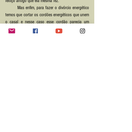
feitiço antigo que ela mesma fez.
	Mas enfim, para fazer o divórcio energético 
temos que cortar os cordões energéticos que unem 
o casal e nesse caso esse cordão parecia um 
tronco de árvore com uns 25 centímetros de 
diâmetro, de cor azul transparente. No peito do 
homem esse fio energético entrava e se enraizava 
dentro dele, mas na mulher o fio criou raízes por 
fora do corpo dela, a envolvendo, como se fossem 
tentáculos de um polvo. 
	Nós efetuamos o corte e destruição do fio 
energético e o homem teve que ir para um hospital 
no astral em desdobramento para tratar seu corpo 
astral pois onde havia o enraizamento do fio no 
peito dele ficou um buraco. uma curiosidade nesse 
caso é que eu vivi nessa comunidade e a médium 
que trabalha comigo também, ela foi a feiticeira 
que ensinou a moça a fazer o feitiço de 
amarração.