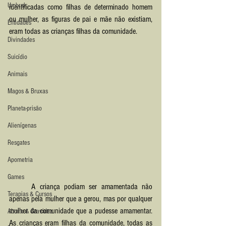
Umbral
identificadas como filhas de determinado homem 
ou mulher, as figuras de pai e mãe não existiam, 
Entidades
eram todas as crianças filhas da comunidade.
Divindades
Suicídio
Animais
Magos & Bruxas
Planeta-prisão
Alienígenas
Resgates
Apometria
Games
	A criança podiam ser amamentada não 
Terapias & Cursos
apenas pela mulher que a gerou, mas por qualquer 
mulher da comunidade que a pudesse amamentar. 
Aborto & Gravidez
As crianças eram filhas da comunidade, todas as 