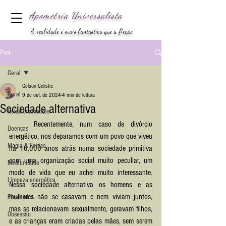
Apometria
Universalista
A realidade é mais fantástica que a ficção
Post
Geral
Gelson Celistre
Geral
9 de out. de 2024
4 min de leitura
Sociedade alternativa
Relacionamentos
	Recentemente, num caso de divórcio 
Doenças
energético, nos deparamos com um povo que viveu 
Magia & Feitiço
há 10.000 anos atrás numa sociedade primitiva 
com uma organização social muito peculiar, um 
Mediunidade
modo de vida que eu achei muito interessante. 
Limpeza energética
Nessa sociedade alternativa os homens e as 
mulheres não se casavam e nem viviam juntos, 
Financeiro
mas se relacionavam sexualmente, geravam filhos, 
Obsessão
e as crianças eram criadas pelas mães, sem serem 