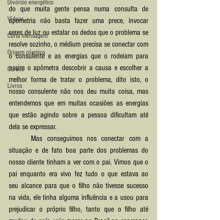
Divórcio energético
do que muita gente pensa numa consulta de 
Vídeos
apometria não basta fazer uma prece, invocar 
seres de luz ou estalar os dedos que o problema se 
Curta mensagem
resolve sozinho, o médium precisa se conectar com 
Origem cósmica
o consulente e as energias que o rodeiam para 
assim o apômetra descobrir a causa e escolher a 
Cursos
melhor forma de tratar o problema, dito isto, o 
Livros
nosso consulente não nos deu muita coisa, mas 
entendemos que em muitas ocasiões as energias 
que estão agindo sobre a pessoa dificultam até 
dela se expressar.
	Mas conseguimos nos conectar com a 
situação e de fato boa parte dos problemas do 
nosso cliente tinham a ver com o pai. Vimos que o 
pai enquanto era vivo fez tudo o que estava ao 
seu alcance para que o filho não tivesse sucesso 
na vida, ele tinha alguma influência e a usou para 
prejudicar o próprio filho, tanto que o filho até 