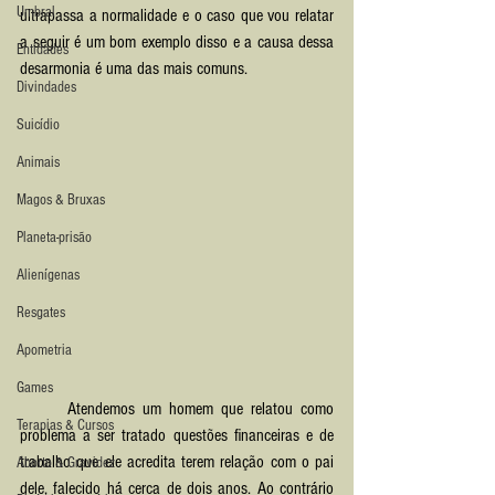
Umbral
ultrapassa a normalidade e o caso que vou relatar 
a seguir é um bom exemplo disso e a causa dessa 
Entidades
desarmonia é uma das mais comuns.
Divindades
Suicídio
Animais
Magos & Bruxas
Planeta-prisão
Alienígenas
Resgates
Apometria
Games
	Atendemos um homem que relatou como 
Terapias & Cursos
problema a ser tratado questões financeiras e de 
trabalho que ele acredita terem relação com o pai 
Aborto & Gravidez
dele, falecido há cerca de dois anos. Ao contrário 