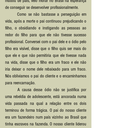
mudou de país, veio morar no Brasil na esperança 
de conseguir se desenvolver profissionalmente.
	Como se não bastasse a perseguição em 
vida, após a morte o pai continuou prejudicando o 
filho, o obsidiando e instigando as pessoas ao 
redor do filho para que ele não tivesse sucesso 
profissional. Conversei com o pai dele e o ódio pelo 
filho era visível, disse que o filho quis ser mais do 
que ele e que não permitiria que ele tivesse nada 
na vida, disse que o filho era um fraco e ele não 
iria deixar o nome dele rebaixado para um fraco. 
Nós obliviamos o pai do cliente e o encaminhamos 
para reencarnação.
	A causa desse ódio não se justifica por 
uma rebeldia de adolescente, está ancorada numa 
vida passada na qual a relação entre os dois 
terminou de forma trágica. O pai do nosso cliente 
era um fazendeiro num país vizinho ao Brasil que 
tinha escravos na fazenda. O nosso cliente liderou 