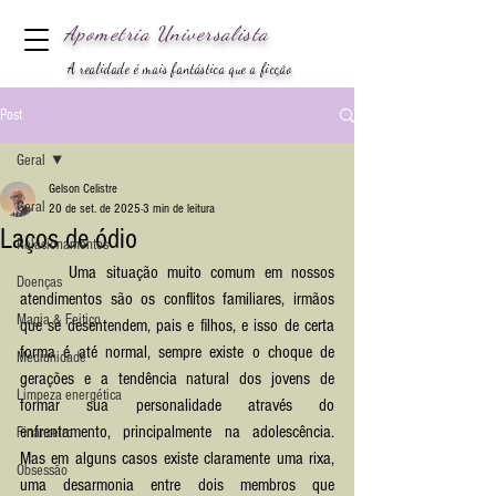
Apometria
Universalista
A realidade é mais fantástica que a ficção
Post
Geral
Gelson Celistre
Geral
20 de set. de 2025
3 min de leitura
Laços de ódio
Relacionamentos
	Uma situação muito comum em nossos 
Doenças
atendimentos são os conflitos familiares, irmãos 
Magia & Feitiço
que se desentendem, pais e filhos, e isso de certa 
forma é até normal, sempre existe o choque de 
Mediunidade
gerações e a tendência natural dos jovens de 
Limpeza energética
formar sua personalidade através do 
enfrentamento, principalmente na adolescência.  
Financeiro
Mas em alguns casos existe claramente uma rixa, 
Obsessão
uma desarmonia entre dois membros que 