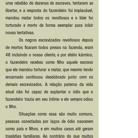
uma rebelião de dezenas de escravos, tentaram se 
libertar, e a resposta do fazendeiro foi implacável, 
mandou matar todos os revoltosos e o líder foi 
torturado e morto de forma exemplar para inibir 
novas tentativas.
	Os negros escravizados revoltosos depois 
de mortos ficaram todos presos na fazenda, eram 
48 incluindo o nosso cliente, e por efeito kármico, 
o fazendeiro recebeu como filho aquele escravo 
que ele mandou torturar e matar, que mesmo tendo 
encarnado continuou desdobrado junto com os 
demais escravizados. A relação paterna da vida 
atual não foi capaz de suplantar o ódio que o 
fazendeiro trazia em seu íntimo e ele sempre odiou 
o filho.
	Situações como essa são muito comuns, 
pessoas conectadas por laços de ódio nascerem 
como pais e filhos, e em muitos casos até geram 
tragédias familiares. Ao contrário do que muitos 