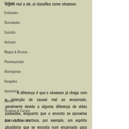
Umbral
algum mal a ele, aí classifico como obsessor. 
Entidades
Divindades
Suicídio
Animais
Magos & Bruxas
Planeta-prisão
Alienígenas
Resgates
Apometria
	A diferença é que o obsessor já chega com 
a intenção de causar mal ao encarnado, 
Games
geralmente devido a alguma diferença de vidas 
Terapias & Cursos
passadas, enquanto que o encosto se aproxima 
por outros motivos, por exemplo, um espírito 
Aborto & Gravidez
alcoólatra que se encosta num encarnado para 