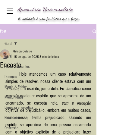
Apometria
Universalista
A realidade é mais fantástica que a ficção
Post
Geral
Gelson Celistre
Geral
15 de ago. de 2025
3 min de leitura
Encosto
Relacionamentos
	Hoje atendemos um caso relativamente 
Doenças
simples de resolver, nossa cliente estava com um
Magia & Feitiço
encosto
, um espírito, junto dela. Eu classifico como 
encosto
 qualquer espírito que se aproxima de um 
Mediunidade
encarnado, se encosta nele,
 sem a intenção
Limpeza energética
objetiva de prejudicá-lo, embora em muitos casos, 
como nesse, tenha prejudicado. Quando um 
Financeiro
espírito se aproxima de uma pessoa encarnada 
Obsessão
com o objetivo explícito de o prejudicar, fazer 