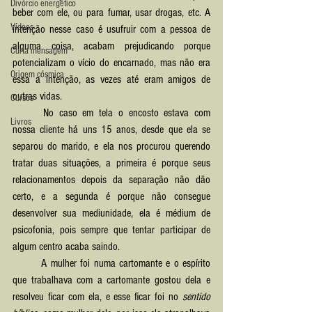
Divórcio energético
beber com ele, ou para fumar, usar drogas, etc. A 
Vídeos
intenção nesse caso é usufruir com a pessoa de 
alguma coisa, acabam prejudicando porque 
Curta mensagem
potencializam o vício do encarnado, mas não era 
Origem cósmica
essa a intenção, as vezes até eram amigos de 
outras vidas.
Cursos
	No caso em tela o encosto estava com 
Livros
nossa cliente há uns 15 anos, desde que ela se 
separou do marido, e ela nos procurou querendo 
tratar duas situações, a primeira é porque seus 
relacionamentos depois da separação não dão 
certo, e a segunda é porque não consegue 
desenvolver sua mediunidade, ela é médium de 
psicofonia, pois sempre que tentar participar de 
algum centro acaba saindo.
	A mulher foi numa cartomante e o espírito 
que trabalhava com a cartomante gostou dela e 
resolveu ficar com ela, e esse ficar foi no 
sentido 