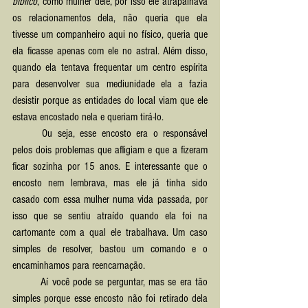
bíblico
, como mulher dele, por isso ele atrapalhava 
os relacionamentos dela, não queria que ela 
tivesse um companheiro aqui no físico, queria que 
ela ficasse apenas com ele no astral. Além disso, 
quando ela tentava frequentar um centro espírita 
para desenvolver sua mediunidade ela a fazia 
desistir porque as entidades do local viam que ele 
estava encostado nela e queriam tirá-lo.
	Ou seja, esse encosto era o responsável 
pelos dois problemas que afligiam e que a fizeram 
ficar sozinha por 15 anos. E interessante que o 
encosto nem lembrava, mas ele já tinha sido 
casado com essa mulher numa vida passada, por 
isso que se sentiu atraído quando ela foi na 
cartomante com a qual ele trabalhava. Um caso 
simples de resolver, bastou um comando e o 
encaminhamos para reencarnação.
	Aí você pode se perguntar, mas se era tão 
simples porque esse encosto não foi retirado dela 