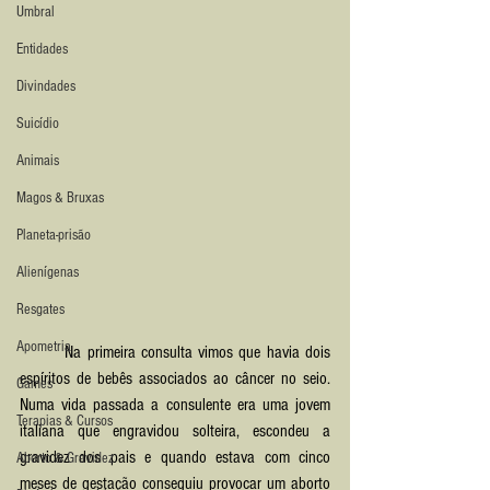
Umbral
Entidades
Divindades
Suicídio
Animais
Magos & Bruxas
Planeta-prisão
Alienígenas
Resgates
Apometria
	Na primeira consulta vimos que havia dois 
espíritos de bebês associados ao câncer no seio. 
Games
Numa vida passada a consulente era uma jovem 
Terapias & Cursos
italiana que engravidou solteira, escondeu a 
gravidez dos pais e quando estava com cinco 
Aborto & Gravidez
meses de gestação conseguiu provocar um aborto 