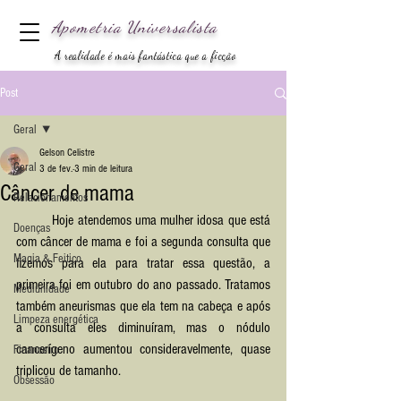
Apometria
Universalista
A realidade é mais fantástica que a ficção
Post
Geral
Gelson Celistre
Geral
3 de fev.
3 min de leitura
Câncer de mama
Relacionamentos
	Hoje atendemos uma mulher idosa que está 
Doenças
com câncer de mama e foi a segunda consulta que 
Magia & Feitiço
fizemos para ela para tratar essa questão, a 
primeira foi em outubro do ano passado. Tratamos 
Mediunidade
também aneurismas que ela tem na cabeça e após 
Limpeza energética
a consulta eles diminuíram, mas o nódulo 
cancerígeno aumentou consideravelmente, quase 
Financeiro
triplicou de tamanho.
Obsessão