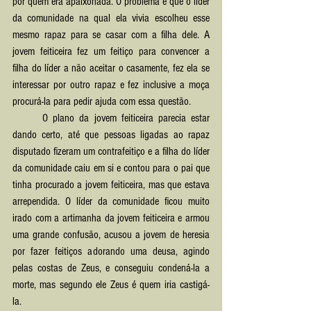
por quem era apaixonada. O problema é que o líder 
da comunidade na qual ela vivia escolheu esse 
mesmo rapaz para se casar com a filha dele. A 
jovem feiticeira fez um feitiço para convencer a 
filha do líder a não aceitar o casamente, fez ela se 
interessar por outro rapaz e fez inclusive a moça 
procurá-la para pedir ajuda com essa questão.
	O plano da jovem feiticeira parecia estar 
dando certo, até que pessoas ligadas ao rapaz 
disputado fizeram um contrafeitiço e a filha do líder 
da comunidade caiu em si e contou para o pai que 
tinha procurado a jovem feiticeira, mas que estava 
arrependida. O líder da comunidade ficou muito 
irado com a artimanha da jovem feiticeira e armou 
uma grande confusão, acusou a jovem de heresia 
por fazer feitiços adorando uma deusa, agindo 
pelas costas de Zeus, e conseguiu condená-la a 
morte, mas segundo ele Zeus é quem iria castigá-
la.