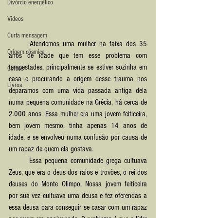
Divórcio energético
Vídeos
Curta mensagem
	Atendemos uma mulher na faixa dos 35 
Origem cósmica
anos de idade que tem esse problema com 
tempestades, principalmente se estiver sozinha em 
Cursos
casa e procurando a origem desse trauma nos 
Livros
deparamos com uma vida passada antiga dela 
numa pequena comunidade na Grécia, há cerca de 
2.000 anos. Essa mulher era uma jovem feiticeira, 
bem jovem mesmo, tinha apenas 14 anos de 
idade, e se envolveu numa confusão por causa de 
um rapaz de quem ela gostava.
	Essa pequena comunidade grega cultuava 
Zeus, que era o deus dos raios e trovões, o rei dos 
deuses do Monte Olimpo. Nossa jovem feiticeira 
por sua vez cultuava uma deusa e fez oferendas a 
essa deusa para conseguir se casar com um rapaz 