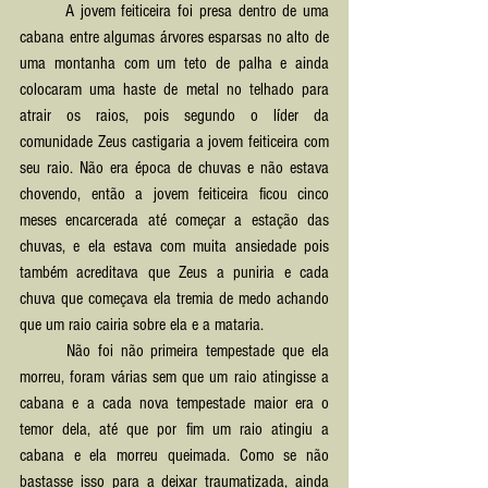
	A jovem feiticeira foi presa dentro de uma 
cabana entre algumas árvores esparsas no alto de 
uma montanha com um teto de palha e ainda 
colocaram uma haste de metal no telhado para 
atrair os raios, pois segundo o líder da 
comunidade Zeus castigaria a jovem feiticeira com 
seu raio. Não era época de chuvas e não estava 
chovendo, então a jovem feiticeira ficou cinco 
meses encarcerada até começar a estação das 
chuvas, e ela estava com muita ansiedade pois 
também acreditava que Zeus a puniria e cada 
chuva que começava ela tremia de medo achando 
que um raio cairia sobre ela e a mataria. 
	Não foi não primeira tempestade que ela 
morreu, foram várias sem que um raio atingisse a 
cabana e a cada nova tempestade maior era o 
temor dela, até que por fim um raio atingiu a 
cabana e ela morreu queimada. Como se não 
bastasse isso para a deixar traumatizada, ainda 