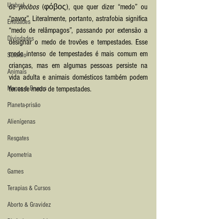
Umbral
de 
phóbos
 (φόβος), que quer dizer “medo” ou 
“pavor”. Literalmente, portanto, astrafobia significa 
Entidades
“medo de relâmpagos”, passando por extensão a 
Divindades
designar o medo de trovões e tempestades. Esse 
medo intenso de tempestades é mais comum em 
Suicídio
crianças, mas em algumas pessoas persiste na 
Animais
vida adulta e animais domésticos também podem 
Magos & Bruxas
ter esse medo de tempestades. 
Planeta-prisão
Alienígenas
Resgates
Apometria
Games
Terapias & Cursos
Aborto & Gravidez