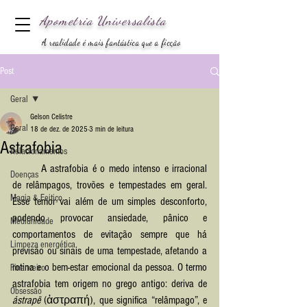
Apometria
Universalista
A realidade é mais fantástica que a ficção
Post
Geral
Gelson Celistre
Geral
18 de dez. de 2025
3 min de leitura
Astrafobia
Relacionamentos
	A astrafobia é o medo intenso e irracional 
Doenças
de relâmpagos, trovões e tempestades em geral. 
Magia & Feitiço
Esse temor vai além de um simples desconforto, 
podendo provocar ansiedade, pânico e 
Mediunidade
comportamentos de evitação sempre que há 
Limpeza energética
previsão ou sinais de uma tempestade, afetando a 
rotina e o bem-estar emocional da pessoa. O termo 
Financeiro
astrafobia tem origem no grego antigo: deriva de 
Obsessão
ástrapē
 (ἀστραπή), que significa “relâmpago”, e 