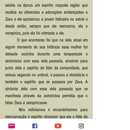
existia na época um espírito naquela região que 
recebia as oferendas e adorações endereçadas a 
Zeus e ele aprisionou a jovem feiticeira no astral e 
desde então, sempre que ela reencarna, ela a 
vampiriza, pois ela foi ofertada a ele.
	O que aconteceu foi que na vida atual em 
algum momento de sua infância essa mulher foi 
deixada sozinha durante uma tempestade e 
sintonizou com essa vida passada, atraindo para 
junto dela o espírito do líder da comunidade, que 
estava vagando no umbral, e passou a obsidiá-la e 
também o espírito que se passava por Zeus. A 
sintonia dela com essa vida passada que se 
manifesta através da astrafobia permitia que o 
falso Zeus a vampirizasse.
	Nós obliviamos e encaminhamos para 
reencarnação o espírito obsessor que era o líder da 
comunidade e também o falso Zeus, que mantinha 