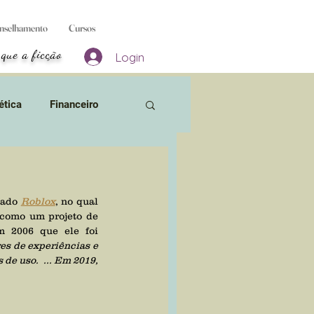
nselhamento
Cursos
 que a ficção
Login
ética
Financeiro
 Bruxas
mado 
Roblox
, no qual 
 como um projeto de 
sos
Aborto & Gravidez
 2006 que ele foi 
es de experiências e 
e uso.  ... Em 2019, 
ivros