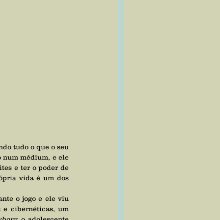
o num médium, e ele 
tes e ter o poder de 
ópria vida é um dos 
que a energia saía dele e ia para um outro personagem que tinha partes orgânicas e cibernéticas, um 
yborg
, o adolescente 