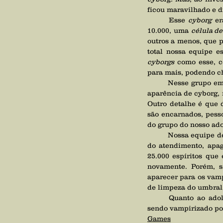
ficou maravilhado e d
	Esse 
cyborg
 er
10.000, uma 
célula de
outros a menos, que p
cyborgs
 como esse, 
para mais, podendo c
	Nesse grupo em que o adolescente estava, o espírito vampirizador que recebia a energia tinha essa 
aparência de cyborg, 
Outro detalhe é que 
são encarnados, pesso
do grupo do nosso ad
	Nossa equipe desconectou os 500 milhões de usuários que estavam conectados ao jogo no momento 
do atendimento, apag
25.000 espíritos que
novamente. Porém, s
aparecer para os vamp
de limpeza do umbral,
	Quanto ao adolescente, como tantos outros, ele joga vários jogos e provavelmente logo vai estar 
sendo vampirizado por
Games