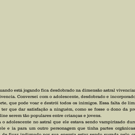
ivencia. Conversei com o adolescente, desdobrado e incorporad
rte, que pode voar e destrói todos os inimigos. Essa falta de limi
 ter que dar satisfação a ninguém, como se fosse o dono da pr
ine serem tão populares entre crianças e jovens.
 de ficar indignado por sua energia estar sendo sugada pelo 
c