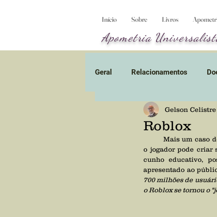
Início
Sobre
Livros
Apometria
Apometria
Universalist
Geral
Relacionamentos
Do
Gelson Celistre
Obsessão
Umbral
En
Roblox
	Mais um caso d
Planeta-prisão
o jogador pode criar 
Alienígena
cunho educativo, p
apresentado ao públi
700 milhões de usuário
Divórcio energético
Vídeo
o Roblox se tornou o 