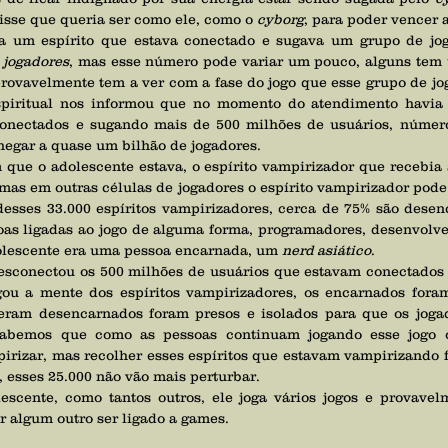
isse que queria ser como ele, como o 
cyborg
, para poder vencer a
a um espírito que estava conectado e sugava um grupo de jog
 jogadores
, mas esse número pode variar um pouco, alguns tem 
rovavelmente tem a ver com a fase do jogo que esse grupo de jog
conectados e sugando mais de 500 milhões de usuários, númer
hegar a quase um bilhão de jogadores.
mas em outras células de jogadores o espírito vampirizador pode 
desses 33.000 espíritos vampirizadores, cerca de 75% são desen
as ligadas ao jogo de alguma forma, programadores, desenvolved
olescente era uma pessoa encarnada, um 
nerd asiático
.
ou a mente dos espíritos vampirizadores, os encarnados foram
 eram desencarnados foram presos e isolados para que os joga
abemos que como as pessoas continuam jogando esse jogo out
irizar, mas recolher esses espíritos que estavam vampirizando fa
 esses 25.000 não vão mais perturbar.
 algum outro ser ligado a games.