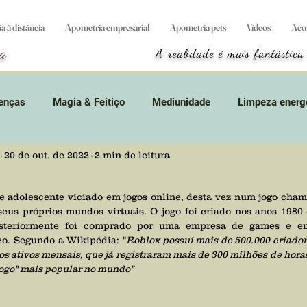
 à distância
Apometria empresarial
Apometria pets
Vídeos
Aco
a
A realidade é mais fantástica
enças
Magia & Feitiço
Mediunidade
Limpeza energ
20 de out. de 2022
2 min de leitura
tidades
Divindades
Suicídio
Animais
Magos &
e adolescente viciado em jogos online, desta vez num jogo cha
seus próprios mundos virtuais. O jogo foi criado nos anos 1980
s
Resgates
Apometria
Games
Terapias & Cur
osteriormente foi comprado por uma empresa de games e em
co. Segundo a Wikipédia: "
Roblox possui mais de 500.000 criador
s ativos mensais, que já registraram mais de 300 milhões de horas d
s
Curta mensagem
Origem cósmica
Cursos
L
"jogo" mais popular no mundo"