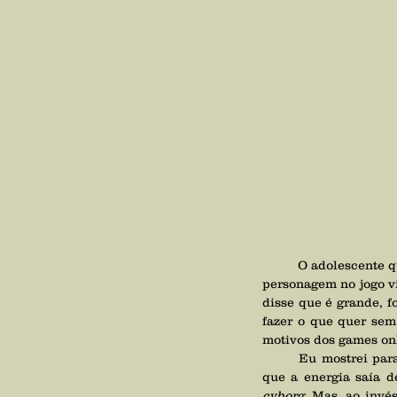
	O adolescente quando está jogando fica desdobrado na dimensão astral vivenciando tudo o que o seu 
personagem no jogo v
disse que é grande, fo
fazer o que quer sem
motivos dos games onl
	Eu mostrei para o adolescente no astral que ele estava sendo vampirizado durante o jogo e ele viu 
cyborg. 
Mas, ao invés