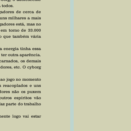
 todos. 
adores de cerca de 
uns milhares a mais 
adores está, mas no 
total nossa equipe espiritual nos informou que no momento do atendimento havia em torno de 33.000 
o que também vária 
ter outra aparência. 
carnados, os demais 
ores, etc. O cyborg 
 reacoplados e uns 
dores não os puxem 
ros espíritos vão 
z parte do trabalho 