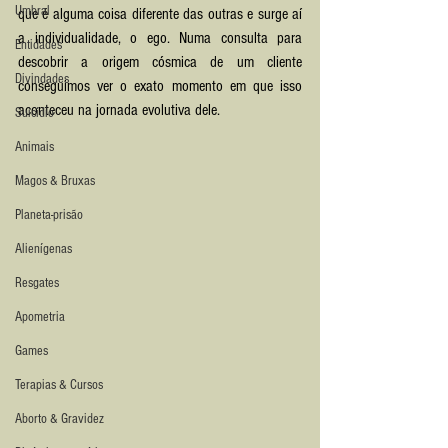
Umbral
que é alguma coisa diferente das outras e surge aí 
a individualidade, o ego. Numa consulta para 
Entidades
descobrir a origem cósmica de um cliente 
Divindades
conseguimos ver o exato momento em que isso 
aconteceu na jornada evolutiva dele.
Suicídio
Animais
Magos & Bruxas
Planeta-prisão
Alienígenas
Resgates
Apometria
Games
Terapias & Cursos
Aborto & Gravidez