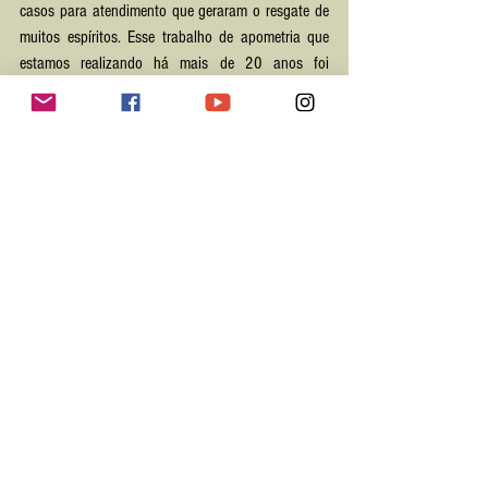
casos para atendimento que geraram o resgate de 
muitos espíritos. Esse trabalho de apometria que 
estamos realizando há mais de 20 anos foi 
planejado na Idade Média e desde então vem 
sendo implementado aqui na dimensão física.
Origem cósmica
Ver tudo
Posts Relacionados