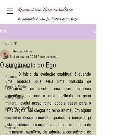
Apometria
Universalista
A realidade é mais fantástica que a ficção
Post
Geral
Gelson Celistre
Geral
8 de nov. de 2025
2 min de leitura
O surgimento do Ego
Relacionamentos
	O início da evolução espiritual é quando 
Doenças
uma mônada, que seria uma partícula de 
Magia & Feitiço
consciência, de mente pura sem nenhuma 
experiência, se une a uma partícula no reino 
Mediunidade
mineral, evolui nesse reino, depois passa para o 
Limpeza energética
reino vegetal até chegar no reino animal. Em algum 
momento nesse processo, quando a mônada já 
Financeiro
está habitando um organismo complexo como o de 
Obsessão
um animal mamífero, ela adquire a consciência de 