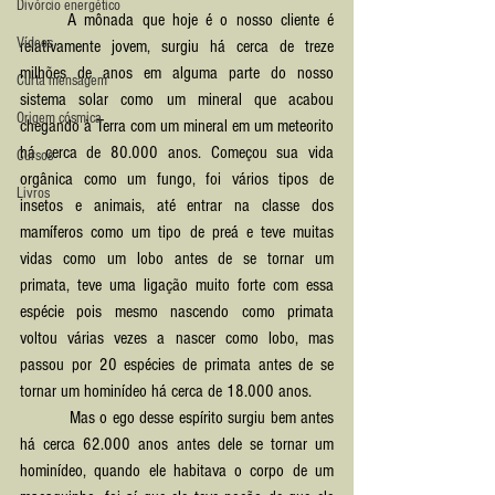
Divórcio energético
	A mônada que hoje é o nosso cliente é 
Vídeos
relativamente jovem, surgiu há cerca de treze 
milhões de anos em alguma parte do nosso 
Curta mensagem
sistema solar como um mineral que acabou 
Origem cósmica
chegando à Terra com um mineral em um meteorito 
há cerca de 80.000 anos. Começou sua vida 
Cursos
orgânica como um fungo, foi vários tipos de 
Livros
insetos e animais, até entrar na classe dos 
mamíferos como um tipo de preá e teve muitas 
vidas como um lobo antes de se tornar um 
primata, teve uma ligação muito forte com essa 
espécie pois mesmo nascendo como primata 
voltou várias vezes a nascer como lobo, mas 
passou por 20 espécies de primata antes de se 
tornar um hominídeo há cerca de 18.000 anos.
	 Mas o ego desse espírito surgiu bem antes 
há cerca 62.000 anos antes dele se tornar um 
hominídeo, quando ele habitava o corpo de um 