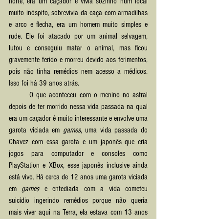
norte, era um caçador e vivia sozinho num local 
muito inóspito, sobrevivia da caça com armadilhas 
e arco e flecha, era um homem muito simples e 
rude. Ele foi atacado por um animal selvagem, 
lutou e conseguiu matar o animal, mas ficou 
gravemente ferido e morreu devido aos ferimentos, 
pois não tinha remédios nem acesso a médicos. 
Isso foi há 39 anos atrás.
	O que aconteceu com o menino no astral 
depois de ter morrido nessa vida passada na qual 
era um caçador é muito interessante e envolve uma 
garota viciada em 
games
, uma vida passada do 
Chavez com essa garota e um japonês que cria 
jogos para computador e consoles como 
PlayStation e XBox, esse japonês inclusive ainda 
está vivo. Há cerca de 12 anos uma garota viciada 
em 
games
 e entediada com a vida cometeu 
suicídio ingerindo remédios porque não queria 
mais viver aqui na Terra, ela estava com 13 anos 