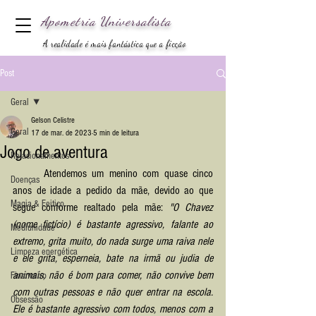
Apometria
Universalista
A realidade é mais fantástica que a ficção
Post
Geral
Gelson Celistre
Geral
17 de mar. de 2023
5 min de leitura
Jogo de aventura
Relacionamentos
	Atendemos um menino com quase cinco 
Doenças
anos de idade a pedido da mãe, devido ao que 
Magia & Feitiço
segue conforme realtado pela mãe: 
"O Chavez 
(nome fictício) é bastante agressivo, falante ao 
Mediunidade
extremo, grita muito, do nada surge uma raiva nele 
Limpeza energética
e ele grita, esperneia, bate na irmã ou judia de 
animais, não é bom para comer, não convive bem 
Financeiro
com outras pessoas e não quer entrar na escola. 
Obsessão
Ele é bastante agressivo com todos, menos com a 