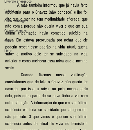
Divórcio energético
	A mãe também informou que já havia feito 
Vídeos
apometria para o Chavez (não conosco) e lhe foi 
dito que o menino tem mediunidade aflorada, que 
Curta mensagem
não comia porque não queria viver e que em sua 
Origem cósmica
última encarnação havia cometido suicídio na 
água. Ela estava preocupada por achar que ele 
Cursos
poderia repetir esse padrão na vida atual, queria 
Livros
saber o motivo dele ter se suicidado na vida 
anterior e como melhorar essa raiva que o menino 
sente.
	Quando fizemos nossa verificação 
constatamos que de fato o Chavez não queria ter 
nascido, por isso a raiva, ou pelo menos parte 
dela, pois outra parte dessa raiva tinha a ver com 
outra situação. A informação de que em sua última 
existência ele teria se suicidado por afogamento 
não procede. O que vimos é que em sua última 
existência antes da atual ele vivia no hemisfério 