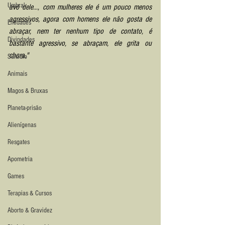
Umbral
avó dele..., com mulheres ele é um pouco menos 
agressivos, agora com homens ele não gosta de 
Entidades
abraçar, nem ter nenhum tipo de contato, é 
Divindades
bastante agressivo, se abraçam, ele grita ou 
chora."
Suicídio
Animais
Magos & Bruxas
Planeta-prisão
Alienígenas
Resgates
Apometria
Games
Terapias & Cursos
Aborto & Gravidez