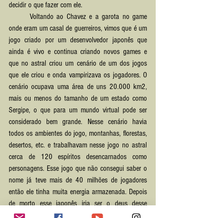
decidir o que fazer com ele. 
	Voltando ao Chavez e a garota no game 
onde eram um casal de guerreiros, vimos que é um 
jogo criado por um desenvolvedor japonês que 
ainda é vivo e continua criando novos games e 
que no astral criou um cenário de um dos jogos 
que ele criou e onda vampirizava os jogadores. O 
cenário ocupava uma área de uns 20.000 km2, 
mais ou menos do tamanho de um estado como 
Sergipe, o que para um mundo virtual pode ser 
considerado bem grande. Nesse cenário havia 
todos os ambientes do jogo, montanhas, florestas, 
desertos, etc. e trabalhavam nesse jogo no astral 
cerca de 120 espíritos desencarnados como 
personagens. Esse jogo que não consegui saber o 
nome já teve mais de 40 milhões de jogadores 
então ele tinha muita energia armazenada. Depois 
de morto esse japonês iria ser o deus desse 
pequeno reino que ele criou e iria sobreviver da 