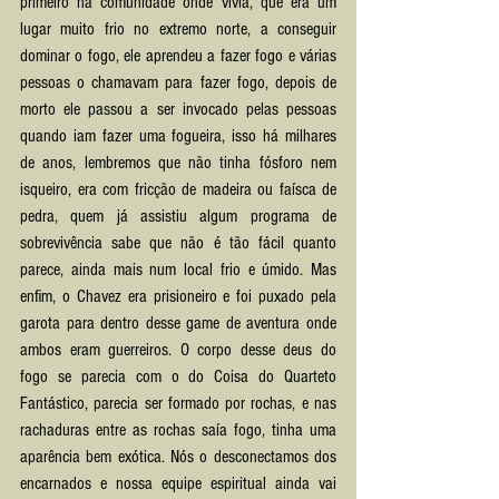
primeiro na comunidade onde vivia, que era um 
lugar muito frio no extremo norte, a conseguir 
dominar o fogo, ele aprendeu a fazer fogo e várias 
pessoas o chamavam para fazer fogo, depois de 
morto ele passou a ser invocado pelas pessoas 
quando iam fazer uma fogueira, isso há milhares 
de anos, lembremos que não tinha fósforo nem 
isqueiro, era com fricção de madeira ou faísca de 
pedra, quem já assistiu algum programa de 
sobrevivência sabe que não é tão fácil quanto 
parece, ainda mais num local frio e úmido. Mas 
enfim, o Chavez era prisioneiro e foi puxado pela 
garota para dentro desse game de aventura onde 
ambos eram guerreiros. O corpo desse deus do 
fogo se parecia com o do Coisa do Quarteto 
Fantástico, parecia ser formado por rochas, e nas 
rachaduras entre as rochas saía fogo, tinha uma 
aparência bem exótica. Nós o desconectamos dos 
encarnados e nossa equipe espiritual ainda vai 