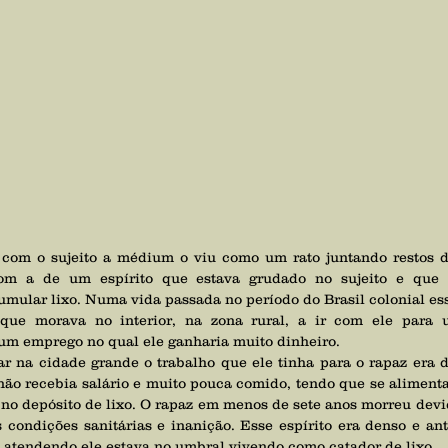
om a de um espírito que estava grudado no sujeito e que 
ular lixo. Numa vida passada no período do Brasil colonial ess
que morava no interior, na zona rural, a ir com ele para u
um emprego no qual ele ganharia muito dinheiro.
não recebia salário e muito pouca comido, tendo que se alimentar
 no depósito de lixo. O rapaz em menos de sete anos morreu devi
 condições sanitárias e inanição. Esse espírito era denso e ante
 atendendo ele estava no umbral vivendo como catador de lixo.