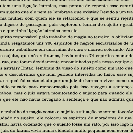
m sujeito que ele nem se lembrava que existia? Devido a um trab
 uma mulher com quem ele se relacionou e que se sentiu rejeit
 diga-se de passagem, pois explorou o karma do sujeito r gruda
xo e que tinha ligação kármica com ele.
 ainda resgatamos uns 700 espíritos de negros escravizados de 
 terreiro trabalhava em uma mina de ouro e morreu soterrado. Além
 sujeito, que nós retiramos, havia outros 74 espíritos morando 
e rua, que foram devidamente encaminhados pela nossa equipe es
os e descobrimos que num período intervidas no físico esse suje
 na qual foi sentenciado por um juiz do karma a viver como um r
r sido puxado para reencarnação pois isso revogou a sentença d
abou, mas o juiz estava monitorando o sujeito para quando ele 
e que ele não havia revogado a sentença e que não admitia que
rudado no sujeito, ele colocou os espíritos de moradores de rua 
stral havia ordenado que o sujeito fosse um rato, por isso logo 
 juiz do karma vivia numa cidadela muito pequena com cerca de 