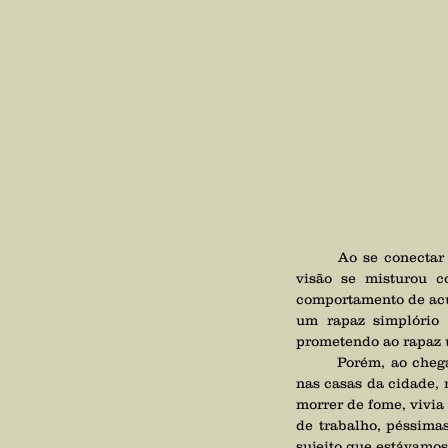
	Ao se conectar com o sujeito a médium o viu como um rato juntando restos de comida, mas essa 
visão se misturou c
comportamento de acum
um rapaz simplório 
prometendo ao rapaz 
	Porém, ao chegar na cidade grande o trabalho que ele tinha para o rapaz era de juntar fezes e lixo 
nas casas da cidade, 
morrer de fome, vivia
de trabalho, péssimas
sujeito que estávamos