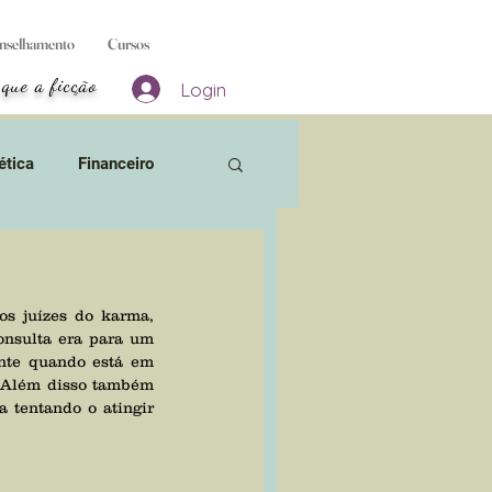
nselhamento
Cursos
 que a ficção
Login
ética
Financeiro
 Bruxas
nsulta era para um 
sos
Aborto & Gravidez
te quando está em 
. Além disso também 
 tentando o atingir 
ivros