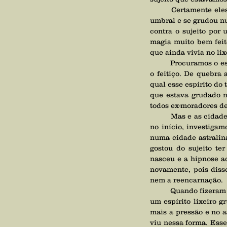
	Certamente eles tem uma ligação kármica, mas porque de repente esse espírito de lixeiro saiu do 
umbral e se grudou nu
contra o sujeito por
magia muito bem feito
que ainda vivia no li
	Procuramos o espírito responsável pelo trabalho de magia no terreiro, o obliviamos e desmanchamos 
o feitiço. De quebra
qual esse espírito do
que estava grudado no
todos ex-moradores d
	Mas e as cidades astrais? Então, lembram da visão do sujeito como um rato que a médium teve logo 
no início, investigam
numa cidade astralina
gostou do sujeito te
nasceu e a hipnose ac
novamente, pois diss
nem a reencarnação. 
	Quando fizeram o trabalho de magia contra o sujeito a situação se tornou favorável ao juiz, pois tinha 
um espírito lixeiro g
mais a pressão e no a
viu nessa forma. Esse