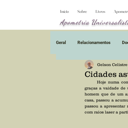
Início
Sobre
Livros
Apometria
Apometria
Universalist
Geral
Relacionamentos
Do
Gelson Celistre
Obsessão
Umbral
En
Cidades ast
	Hoje numa consulta encontramos mais quatro cidades astrais dominadas pelos juízes do karma, 
Planeta-prisão
graças a vaidade de 
Alienígena
homem que de um ano
casa, passou a acumu
passou a apresentar 
Divórcio energético
Vídeo
com raios laser a part