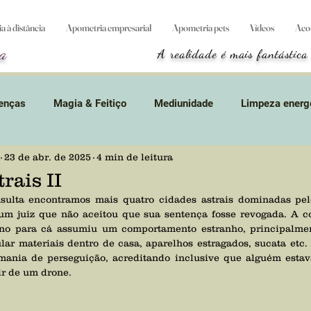
 à distância
Apometria empresarial
Apometria pets
Vídeos
Aco
a
A realidade é mais fantástica
enças
Magia & Feitiço
Mediunidade
Limpeza energ
23 de abr. de 2025
4 min de leitura
tidades
Divindades
Suicídio
Animais
Magos &
rais II
um juiz que não aceitou que sua sentença fosse revogada. A co
s
Resgates
Apometria
Games
Terapias & Cur
 para cá assumiu um comportamento estranho, principalmen
lar materiais dentro de casa, aparelhos estragados, sucata etc
mania de perseguição, acreditando inclusive que alguém estava
s
Curta mensagem
Origem cósmica
Cursos
L
ir de um drone.