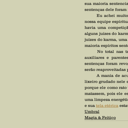
sua maioria sentenci
sentenças dele foram 
	Eu achei muito pequena a cidade e ainda vimos que havia outros 12 juízes do karma nela, então 
nossa equipe espirit
havia uma competiçã
alguns juízes do karm
juízes do karma, uma
maioria espíritos sen
	No total nas três cidades havia 34 juízes do karma e cerca de um mil outros espíritos, entre 
auxiliares e parent
sentenças foram revo
serão reaproveitadas 
	A mania de acumular coisas do sujeito era por dois motivos, um porque ele estava com o espírito 
lixeiro grudado nele 
porque ele como rato 
matassem, pois ele e
uma limpeza energétic
e sua 
tela etérica
 est
Umbral
Magia & Feitiço