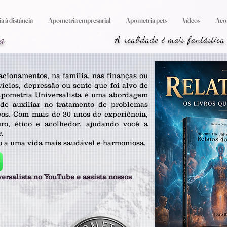
 à distância
Apometria empresarial
Apometria pets
Vídeos
Aco
a
A realidade é mais fantástica
acionamentos, na família, nas finanças ou
ícios, depressão ou sente que foi alvo de
Apometria Universalista é uma abordagem
z de auxiliar no tratamento de problemas
icos. Com mais de 20 anos de experiência,
o, ético e acolhedor, ajudando você a
r.
o a uma vida mais saudável e harmoniosa.
ersalista no YouTube e assista nossos