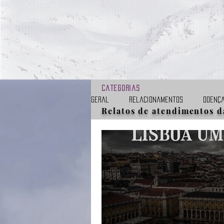
Categorias
Geral
Relacionamentos
Doenç
Relatos de atendimentos d
Obsessão
Umbral
Entida
Alienígenas
Resgates
Ap
Vídeos
Curta mensagem