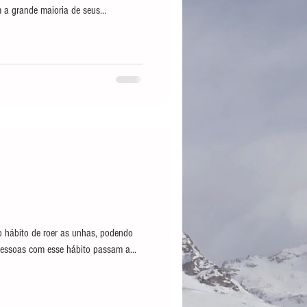
m a grande maioria de seus
nha cerca de oito milhões de espíritos
 do karma, cada um composto por
a população da Lisboa umbralina era
or um desses tribunais,
o hábito de roer as unhas, podendo
essoas com esse hábito passam a...