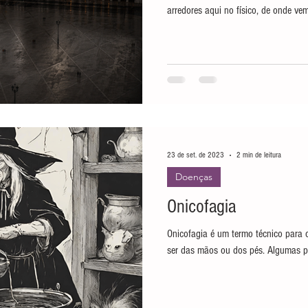
arredores aqui no físico, de onde ve
habitantes. Essa Lisboa umbralina ti
a habitando e possuía 12 tribunais
uma corte de 12 juízes. A metade d
composta por espíritos condenados p
transformados em objetos
23 de set. de 2023
2 min de leitura
Doenças
Onicofagia
Onicofagia é um termo técnico para 
ser das mãos ou dos pés. Algumas p