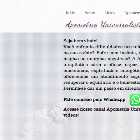
Início
Sobre
Livros
Apometria
Apometria
Universalist
Seja bem-vindo!
Você enfrenta dificuldades nos rel
na sua saúde? Sofre com insônia, v
magias ou energias negativas? A 
terapêutica séria e eficaz, capa
emocionais, espirituais e energét
oferecemos um atendimento segur
recuperar o equilíbrio e o bem-esta
Permita-se dar um passo em direçã
Fale conosco pelo Whatsapp
Acesse nosso canal Apometria Univ
vídeos!