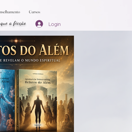
nselhamento
Cursos
 que a ficção
Login