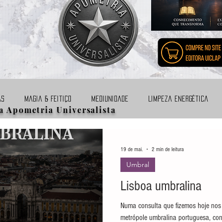
as
Magia & Feitiço
Mediunidade
Limpeza energética
a Apometria Universalista
des
Divindades
Suicídio
Animais
Magos & Bruxas
19 de mai.
2 min de leitura
Umbral
ometria
Games
Terapias & Cursos
Aborto & Gravidez
Lisboa umbralina
Numa consulta que fizemos hoje no
metrópole umbralina portuguesa, con
Origem cósmica
Cursos
Livros