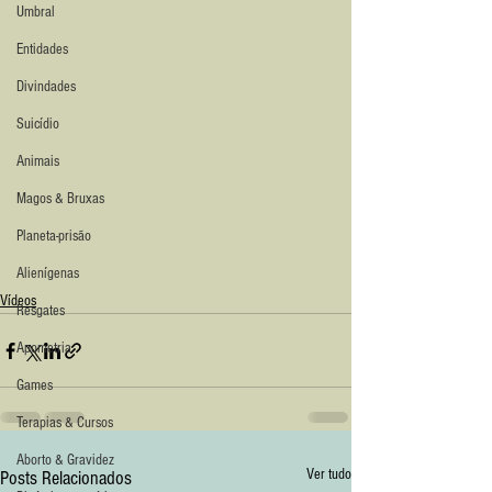
Umbral
Entidades
Divindades
Suicídio
Animais
Magos & Bruxas
Planeta-prisão
Alienígenas
Vídeos
Resgates
Apometria
Games
Terapias & Cursos
Aborto & Gravidez
Ver tudo
Posts Relacionados