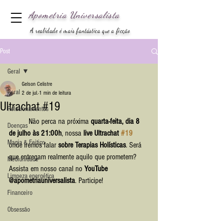
Apometria
Universalista
A realidade é mais fantástica que a ficção
Post
Geral
Gelson Celistre
Geral
2 de jul.
1 min de leitura
Ultrachat #19
Relacionamentos
	Não perca na próxima 
quarta-feita, dia 8 
Doenças
de julho às 21:00h
, nossa 
live Ultrachat 
#19
Magia & Feitiço
onde iremos falar
 sobre Terapias Holísticas
. Será 
que entregam realmente aquilo que prometem? 
Mediunidade
Assista em nosso canal no 
YouTube
Limpeza energética
@apometriauniversalista
. Participe!
Financeiro
Obsessão