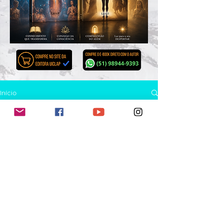
Início
Geral
Relatos de atendimentos da Apometria Universalista
Geral
2 de jul.
1 min de leitura
Relacionamentos
Doenças
Magia &
Feitiço
Mediunidade
Vídeos
Limpeza