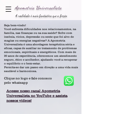
Apometria
Universalista
A realidade é mais fantástica que a ficção
Seja bem-vindo!
Você enfrenta dificuldades nos relacionamentos, na
família, nas finanças ou na sua saúde? Sofre com
insônia, vícios, depressão ou sente que foi alvo de
magias ou energias negativas? A Apometria
Universalista é uma abordagem terapêutica séria e
eficaz, capaz de auxiliar no tratamento de problemas
emocionais, espirituais e energéticos. Com mais de
20 anos de experiência, oferecemos um atendimento
seguro, ético e acolhedor, ajudando você a recuperar
o equilíbrio e o bem-estar.
Permita-se dar um passo em direção a uma vida mais
saudável e harmoniosa.
Clique no logo e fale conosco
pelo whatsapp
Acesse nosso canal Apometria
Universalista no YouTube e assista
nossos vídeos!