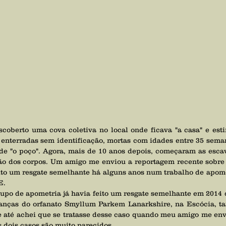
enterradas sem identificação, mortas com idades entre 35 seman
e "o poço". Agora, mais de 10 anos depois, começaram as escav
ação dos corpos. Um amigo me enviou a reportagem recente sobre
ito um resgate semelhante há alguns anos num trabalho de apome
E.
anças do orfanato Smyllum Parkem Lanarkshire, na Escócia, t
, e até achei que se tratasse desse caso quando meu amigo me env
os dois casos são muito parecidos.