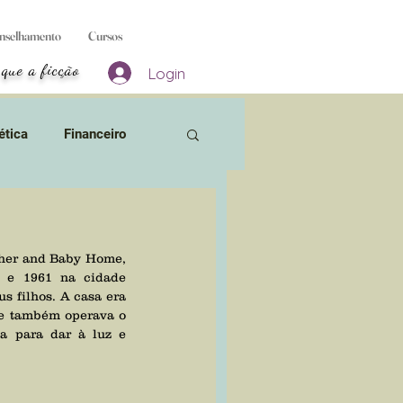
nselhamento
Cursos
 que a ficção
Login
ética
Financeiro
 Bruxas
 e 1961 na cidade 
sos
Aborto & Gravidez
s filhos. A casa era 
ue também operava o 
a para dar à luz e 
ivros