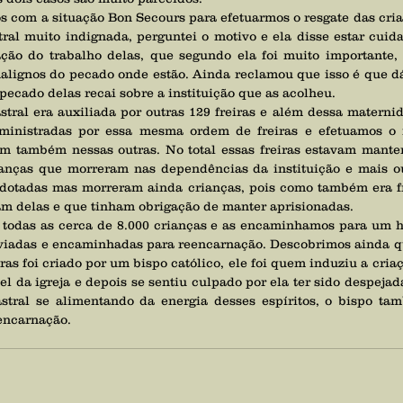
ral muito indignada, perguntei o motivo e ela disse estar cuida
tação do trabalho delas, que segundo ela foi muito importante,
alignos do pecado onde estão. Ainda reclamou que isso é que dá 
pecado delas recai sobre a instituição que as acolheu.
ministradas por essa mesma ordem de freiras e efetuamos o r
m também nessas outras. No total essas freiras estavam manten
rianças que morreram nas dependências da instituição e mais ou
dotadas mas morreram ainda crianças, pois como também era fru
m delas e que tinham obrigação de manter aprisionadas.
iviadas e encaminhadas para reencarnação. Descobrimos ainda qu
ras foi criado por um bispo católico, ele foi quem induziu a criaç
l da igreja e depois se sentiu culpado por ela ter sido despejada
stral se alimentando da energia desses espíritos, o bispo tam
encarnação.