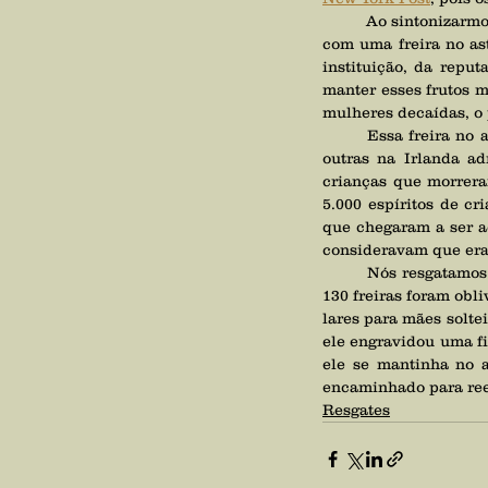
	Ao sintonizarmos com a situação Bon Secours para efetuarmos o resgate das crianças nos deparamos 
com uma freira no ast
instituição, da repu
manter esses frutos m
mulheres decaídas, o 
	Essa freira no astral era auxiliada por outras 129 freiras e além dessa maternidade/lar havia várias 
outras na Irlanda ad
crianças que morrera
5.000 espíritos de c
que chegaram a ser a
consideravam que era
	Nós resgatamos todas as cerca de 8.000 crianças e as encaminhamos para um hospital no astral. As 
130 freiras foram obl
lares para mães soltei
ele engravidou uma fie
ele se mantinha no a
encaminhado para re
Resgates