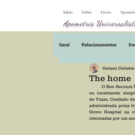
Início
Sobre
Livros
Apometria
Apometria
Universalist
Geral
Relacionamentos
Do
Gelson Celistre
Obsessão
Umbral
En
The home
	O Bon Secours Mother and Baby Home (também conhecido como St Mary's Mother and Baby Home, 
Planeta-prisão
ou localmente simp
Alienígena
de 
Tuam
, 
Condado de
administrada pelas 
I
Grove Hospital na c
Divórcio energético
Vídeo
internadas por um an