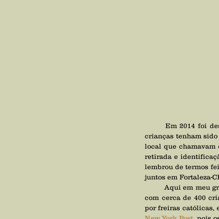
	Em 2014 foi descoberto uma cova coletiva no local onde ficava "a casa" e estimam que quase 800 
crianças tenham sido 
local que chamavam d
retirada e identific
lembrou de termos fe
juntos em Fortaleza-C
	Aqui em meu grupo de apometria já havia feito um resgate semelhante em 2014 de uma vala coletiva 
com cerca de 400 cri
por freiras católicas
New York Post
, pois 