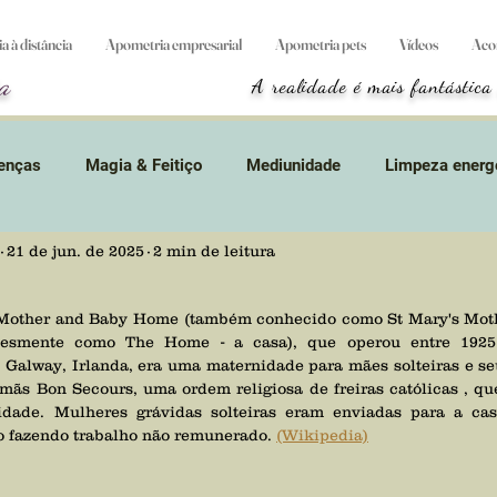
 à distância
Apometria empresarial
Apometria pets
Vídeos
Aco
a
A realidade é mais fantástica
enças
Magia & Feitiço
Mediunidade
Limpeza energ
21 de jun. de 2025
2 min de leitura
tidades
Divindades
Suicídio
Animais
Magos &
lesmente como The Home - a casa), que operou entre 1925
s
Resgates
Apometria
Games
Terapias & Cur
 Galway
, 
Irlanda
, era uma 
maternidade
 para mães solteiras e seu
rmãs Bon Secours
, uma ordem religiosa de 
freiras católicas
 , q
idade. Mulheres grávidas solteiras eram enviadas para a cas
s
Curta mensagem
Origem cósmica
Cursos
L
o fazendo trabalho não remunerado. 
(Wikipedia)