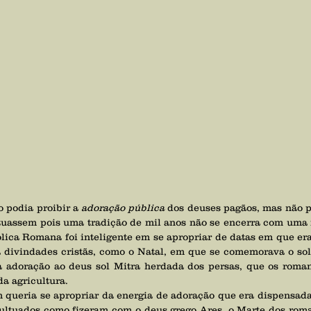
o podia proibir a 
adoração pública
 dos deuses pagãos, mas não p
tuassem pois uma tradição de mil anos não se encerra com uma i
ólica Romana foi inteligente em se apropriar de datas em que er
a divindades cristãs, como o Natal, em que se comemorava o sols
a adoração ao deus sol Mitra herdada dos persas, que os roma
da agricultura.
ultuados como fizeram com o deus grego Ares, o Marte dos roman