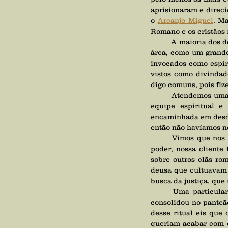
aprisionaram e direci
o 
Arcanjo Miguel
. M
Romano e os cristãos 
	A maioria dos deuses antigos surgiu do culto a antepassados, pessoas que se destacavam em alguma 
área, como um grande
invocados como espír
vistos como divindad
digo comuns, pois fi
	Atendemos uma cliente nossa que solicitou uma consulta e deixou o tema a ser tratado para nossa 
equipe espiritual e 
encaminhada em desdo
então não havíamos no
	Vimos que nos primórdios da civilização romana, quando ainda existiam vários clãs disputando o 
poder, nossa cliente 
sobre outros clãs ro
deusa que cultuavam e
busca da justiça, que
	Uma particularidade dessa deusa em seus primórdios era não ter coração e essa divindade se 
consolidou no panteã
desse ritual eis que 
queriam acabar com o