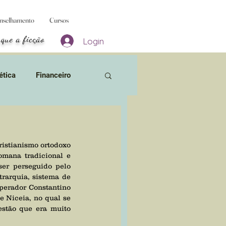
nselhamento
Cursos
 que a ficção
Login
ética
Financeiro
 Bruxas
omana tradicional e 
sos
Aborto & Gravidez
er perseguido pelo 
rarquia, sistema de 
perador Constantino 
ivros
 Niceia, no qual se 
stão que era muito 