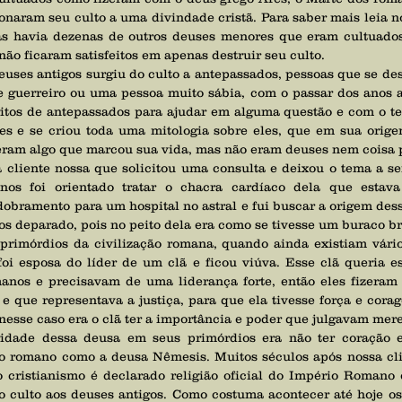
onaram seu culto a uma divindade cristã. Para saber mais leia n
as havia dezenas de outros deuses menores que eram cultuados
não ficaram satisfeitos em apenas destruir seu culto.
 guerreiro ou uma pessoa muito sábia, com o passar dos anos a
itos de antepassados para ajudar em alguma questão e com o te
es e se criou toda uma mitologia sobre eles, que em sua orige
zeram algo que marcou sua vida, mas não eram deuses nem coisa 
nos foi orientado tratar o chacra cardíaco dela que estava 
bramento para um hospital no astral e fui buscar a origem dess
s deparado, pois no peito dela era como se tivesse um buraco b
foi esposa do líder de um clã e ficou viúva. Esse clã queria e
manos e precisavam de uma liderança forte, então eles fizeram
 que representava a justiça, para que ela tivesse força e corag
 nesse caso era o clã ter a importância e poder que julgavam mere
o romano como a deusa Nêmesis. Muitos séculos após nossa clie
o cristianismo é declarado religião oficial do Império Romano e
 culto aos deuses antigos. Como costuma acontecer até hoje os 