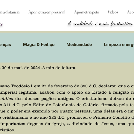
 à distância
Apometria empresarial
Apometria pets
Vídeos
Aco
a
A realidade é mais fantástica
enças
Magia & Feitiço
Mediunidade
Limpeza energ
30 de mai. de 2024
3 min de leitura
tidades
Divindades
Suicídio
Animais
Magos &
 imperial legitima, acabou com o apoio do Estado à religião r
s
Resgates
Apometria
Games
Terapias & Cur
ública
 dos deuses pagãos antigos. O cristianismo deixou de s
311 d.C. pelo Édito de Tolerância de Galério, firmado pela tet
ue o poder era exercido por quatro pessoas, uma delas era o im
s
Curta mensagem
Origem cósmica
Cursos
L
o cristianismo e no ano 325 d.C. promoveu o Primeiro Concílio de
s importantes dogmas da igreja, a divindade de Jesus, uma que
ristãos.