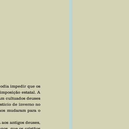
odia impedir que os 
mposição estatal. A 
am cultuados deuses 
tício de inverno no 
nos mudaram para o 
os, que os cristãos 