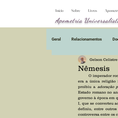
Início
Sobre
Livros
Apometria
Apometria
Universalist
Geral
Relacionamentos
Do
Gelson Celistre
Obsessão
Umbral
En
Nêmesis
	O imperador romano Teodósio I em 27 de fevereiro de 380 d.C. declarou que o cristianismo ortodoxo 
Planeta-prisão
era a única religião
Alienígena
proibiu a 
adoração p
Estado romano no ano 
governo à época em q
Divórcio energético
Vídeo
I, que se converteu a
definiu, entre outro
controversa entre os c