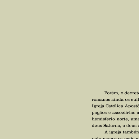
	Porém, o decret
romanos ainda os cul
Igreja Católica Apost
pagãos e associá-las 
hemisfério norte, um
deus Saturno, o deus 
	A igreja também queria se apropriar da energia de adoração que era dispensada aos antigos deuses, 
pelo menos os mais c