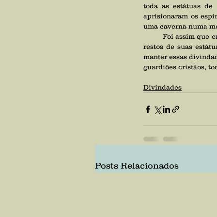
toda as estátuas de
aprisionaram os espí
uma caverna numa m
	Foi assim que encontramos Nêmesis e mais 68 deuses romanos, dentro de uma montanha, presos aos 
restos de suas estátu
manter essas divindad
guardiões cristãos, to
Divindades
Posts Relacionados