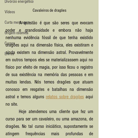
Divórcio energético
Cavaleiros de dragões
Vídeos
Curta mensagem
	A questão é que são seres que evocam 
poder e grandiosidade e embora não haja 
Origem cósmica
nenhuma evidência fóssil de que tenha existido 
Cursos
dragões aqui na dimensão física, eles existiram e 
ainda existem na dimensão astral. Provavelmente 
Livros
em outros tempos eles se materializassem aqui no 
físico por efeito de magia, por isso ficou o registro 
de sua existência na memória das pessoas e em 
muitas lendas. Nós temos dragões que atuam 
conosco em resgates e batalhas na dimensão 
astral e temos alguns 
relatos sobre dragões
 aqui 
no site.
	Hoje atendemos uma cliente que fez um 
curso para ser um cavaleiro, ou uma amazona, de 
dragões. No tal curso iniciático, supostamente se 
atingem frequências mais profundas de 