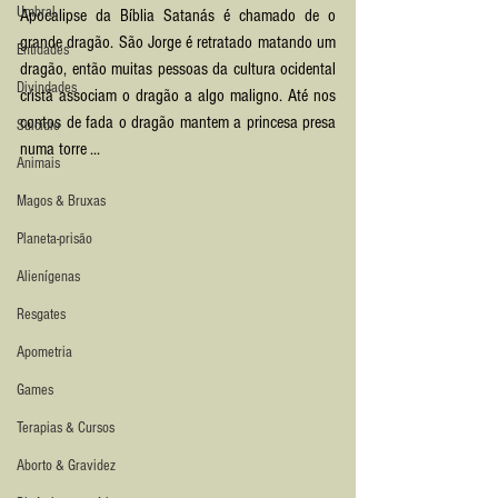
Umbral
Apocalipse da Bíblia Satanás é chamado de o 
grande dragão. São Jorge é retratado matando um 
Entidades
dragão, então muitas pessoas da cultura ocidental 
Divindades
cristã associam o dragão a algo maligno. Até nos 
contos de fada o dragão mantem a princesa presa 
Suicídio
numa torre ... 
Animais
Magos & Bruxas
Planeta-prisão
Alienígenas
Resgates
Apometria
Games
Terapias & Cursos
Aborto & Gravidez