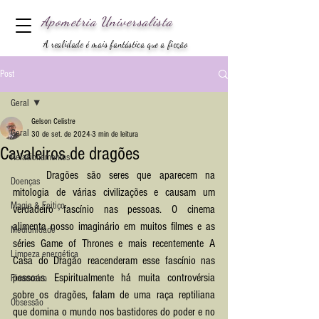
Apometria
Universalista
A realidade é mais fantástica que a ficção
Post
Geral
Gelson Celistre
Geral
30 de set. de 2024
3 min de leitura
Cavaleiros de dragões
Relacionamentos
	Dragões são seres que aparecem na 
Doenças
mitologia de várias civilizações e causam um 
Magia & Feitiço
verdadeiro fascínio nas pessoas. O cinema 
alimenta nosso imaginário em muitos filmes e as 
Mediunidade
séries Game of Thrones e mais recentemente A 
Limpeza energética
Casa do Dragão reacenderam esse fascínio nas 
pessoas. Espiritualmente há muita controvérsia 
Financeiro
sobre os dragões, falam de uma raça reptiliana 
Obsessão
que domina o mundo nos bastidores do poder e no 