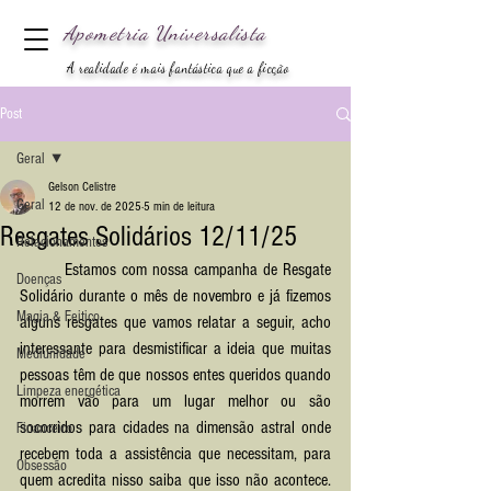
Apometria
Universalista
A realidade é mais fantástica que a ficção
Post
Geral
Gelson Celistre
Geral
12 de nov. de 2025
5 min de leitura
Resgates Solidários 12/11/25
Relacionamentos
	Estamos com nossa campanha de Resgate 
Doenças
Solidário durante o mês de novembro e já fizemos 
Magia & Feitiço
alguns resgates que vamos relatar a seguir, acho 
interessante para desmistificar a ideia que muitas 
Mediunidade
pessoas têm de que nossos entes queridos quando 
Limpeza energética
morrem vão para um lugar melhor ou são 
socorridos para cidades na dimensão astral onde 
Financeiro
recebem toda a assistência que necessitam, para 
Obsessão
quem acredita nisso saiba que isso não acontece. 