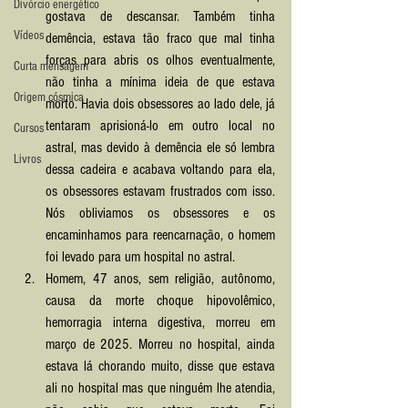
Divórcio energético
gostava de descansar. Também tinha 
Vídeos
demência, estava tão fraco que mal tinha 
forças para abris os olhos eventualmente, 
Curta mensagem
não tinha a mínima ideia de que estava 
Origem cósmica
morto. Havia dois obsessores ao lado dele, já 
tentaram aprisioná-lo em outro local no 
Cursos
astral, mas devido à demência ele só lembra 
Livros
dessa cadeira e acabava voltando para ela, 
os obsessores estavam frustrados com isso. 
Nós obliviamos os obsessores e os 
encaminhamos para reencarnação, o homem 
foi levado para um hospital no astral.
Homem, 47 anos, sem religião, autônomo, 
causa da morte choque hipovolêmico, 
hemorragia interna digestiva, morreu em 
março de 2025. Morreu no hospital, ainda 
estava lá chorando muito, disse que estava 
ali no hospital mas que ninguém lhe atendia, 