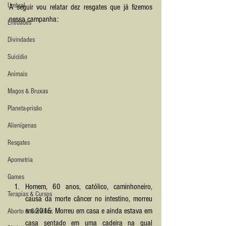
Umbral
A seguir vou relatar dez resgates que já fizemos 
nessa campanha:
Entidades
Divindades
Suicídio
Animais
Magos & Bruxas
Planeta-prisão
Alienígenas
Resgates
Apometria
Games
Homem, 60 anos, católico, caminhoneiro, 
Terapias & Cursos
causa da morte câncer no intestino, morreu 
em 2015. Morreu em casa e ainda estava em 
Aborto & Gravidez
casa sentado em uma cadeira na qual 