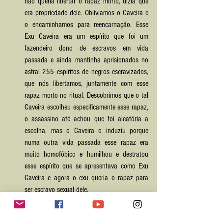
não queria libertar o rapaz morto, dizia que 
era propriedade dele. Obliviamos o Caveira e 
o encaminhamos para reencarnação. Esse 
Exu Caveira era um espírito que foi um 
fazendeiro dono de escravos em vida 
passada e ainda mantinha aprisionados no 
astral 255 espíritos de negros escravizados, 
que nós libertamos, juntamente com esse 
rapaz morto no ritual. Descobrimos que o tal 
Caveira escolheu especificamente esse rapaz, 
o assassino até achou que foi aleatória a 
escolha, mas o Caveira o induziu porque 
numa outra vida passada esse rapaz era 
muito homofóbico e humilhou e destratou 
esse espírito que se apresentava como Exu 
Caveira e agora o exu queria o rapaz para 
ser escravo sexual dele.
Gato, 14 anos, morreu por eutanásia em 
decorrência de falência renal em 2012. Esse 