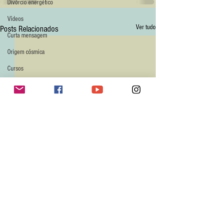
Divórcio energético
Vídeos
Ver tudo
Posts Relacionados
Curta mensagem
Origem cósmica
Cursos
Livros