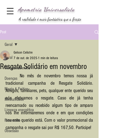
Apometria
Universalista
A realidade é mais fantástica que a ficção
Post
Geral
Gelson Celistre
Geral
7 de out. de 2025
1 min de leitura
Resgate Solidário em novembro
Relacionamentos
	No mês de novembro temos nossa já 
Doenças
tradicional campanha de Resgate Solidário. 
Magia & Feitiço
Amigos, familiares, pets, qualquer ente querido seu 
nós efetuamos o resgate. Caso ele já tenha 
Mediunidade
reencarnado ou recebido algum tipo de amparo 
Limpeza energética
nós lhe informaremos onde e em que condições 
seu ente querido está. Com o valor promocional da 
Financeiro
campanha o resgate sai por R$ 167,50. Participe!
Obsessão