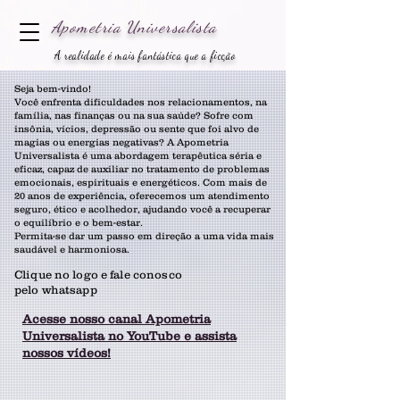
Apometria
Universalista
A realidade é mais fantástica que a ficção
Seja bem-vindo!
Você enfrenta dificuldades nos relacionamentos, na
família, nas finanças ou na sua saúde? Sofre com
insônia, vícios, depressão ou sente que foi alvo de
magias ou energias negativas? A Apometria
Universalista é uma abordagem terapêutica séria e
eficaz, capaz de auxiliar no tratamento de problemas
emocionais, espirituais e energéticos. Com mais de
20 anos de experiência, oferecemos um atendimento
seguro, ético e acolhedor, ajudando você a recuperar
o equilíbrio e o bem-estar.
Permita-se dar um passo em direção a uma vida mais
saudável e harmoniosa.
Clique no logo e fale conosco
pelo whatsapp
Acesse nosso canal Apometria
Universalista no YouTube e assista
nossos vídeos!