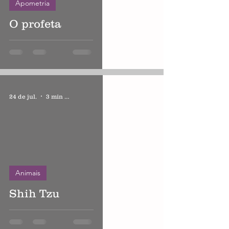
Apometria
O profeta
24 de jul.
3 min de leitura
Animais
Shih Tzu