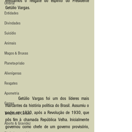
efetuamos o resgate do espírito do Presidente 
Umbral
Getúlio Vargas.
Entidades
Divindades
Suicídio
Animais
Magos & Bruxas
Planeta-prisão
Alienígenas
Resgates
Apometria
	Getúlio Vargas foi um dos líderes mais 
Games
marcantes da história política do Brasil. Assumiu o 
poder em 1930, após a Revolução de 1930, que 
Terapias & Cursos
pôs fim à chamada República Velha. Inicialmente 
Aborto & Gravidez
governou como chefe de um governo provisório, 