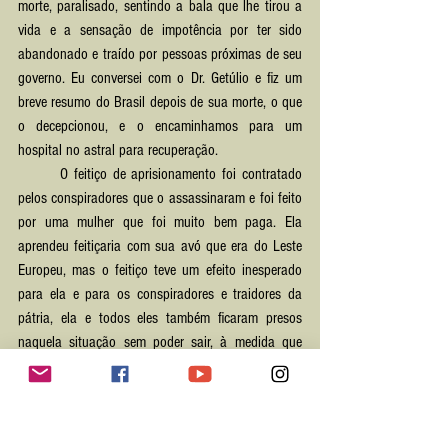
morte, paralisado, sentindo a bala que lhe tirou a 
vida e a sensação de impotência por ter sido 
abandonado e traído por pessoas próximas de seu 
governo. Eu conversei com o Dr. Getúlio e fiz um 
breve resumo do Brasil depois de sua morte, o que 
o decepcionou, e o encaminhamos para um 
hospital no astral para recuperação.
	O feitiço de aprisionamento foi contratado 
pelos conspiradores que o assassinaram e foi feito 
por uma mulher que foi muito bem paga. Ela 
aprendeu feitiçaria com sua avó que era do Leste 
Europeu, mas o feitiço teve um efeito inesperado 
para ela e para os conspiradores e traidores da 
pátria, ela e todos eles também ficaram presos 
naquela situação sem poder sair, à medida que 
eles foram morrendo foram sendo puxados para 
essa frequência estavam lá presos junto com o 
presidente que assassinaram. 
	Havia a feiticeira, um espirito que mantinha 