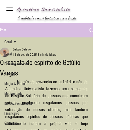
Apometria
Universalista
A realidade é mais fantástica que a ficção
Post
Geral
Gelson Celistre
Geral
11 de set. de 2025
3 min de leitura
O resgate do espírito de Getúlio
Relacionamentos
Vargas
Doenças
	No mês de prevenção ao su1c1d1o nós da 
Magia & Feitiço
Apometria Universalista fazemos uma campanha 
Mediunidade
de Resgate Solidário de pessoas que cometeram 
suicídio, geralmente resgatamos pessoas por 
Limpeza energética
solicitação de nossos clientes, mas também 
Financeiro
resgatamos espíritos de pessoas públicas que 
Obsessão
sabidamente tiraram a própria vida e hoje 