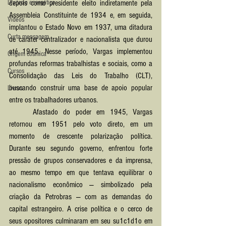
Divórcio energético
depois como presidente eleito indiretamente pela 
Assembleia Constituinte de 1934 e, em seguida, 
Vídeos
implantou o Estado Novo em 1937, uma ditadura 
Curta mensagem
de caráter centralizador e nacionalista que durou 
até 1945. Nesse período, Vargas implementou 
Origem cósmica
profundas reformas trabalhistas e sociais, como a 
Cursos
Consolidação das Leis do Trabalho (CLT), 
buscando construir uma base de apoio popular 
Livros
entre os trabalhadores urbanos.
	Afastado do poder em 1945, Vargas 
retornou em 1951 pelo voto direto, em um 
momento de crescente polarização política. 
Durante seu segundo governo, enfrentou forte 
pressão de grupos conservadores e da imprensa, 
ao mesmo tempo em que tentava equilibrar o 
nacionalismo econômico — simbolizado pela 
criação da Petrobras — com as demandas do 
capital estrangeiro. A crise política e o cerco de 
seus opositores culminaram em seu su1c1d1o em 