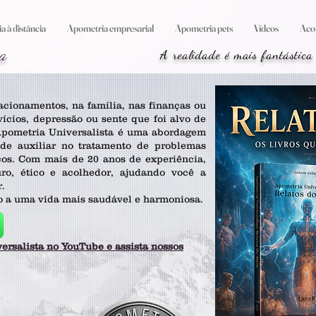
 à distância
Apometria empresarial
Apometria pets
Vídeos
Aco
a
A realidade é mais fantástica
acionamentos, na família, nas finanças ou
ícios, depressão ou sente que foi alvo de
Apometria Universalista é uma abordagem
z de auxiliar no tratamento de problemas
icos. Com mais de 20 anos de experiência,
o, ético e acolhedor, ajudando você a
r.
o a uma vida mais saudável e harmoniosa.
ersalista no YouTube e assista nossos