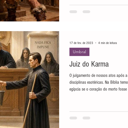
uma lei divina, mas também existem 
dimensão física quanto no plano as
17 de fev. de 2023
4 min de leitura
Umbral
Juiz do Karma
O julgamento de nossos atos após a 
disciplinas esotéricas. Na Bíblia tem
egípcia se o coração do morto foss
estaria condenado. Para os espiritua
Fraternidade Branca, existe o Conse
vezes por ano para avaliar o karma
seria formado por essas figuras: Gra