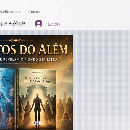
nselhamento
Cursos
 que a ficção
Login