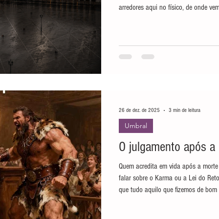
arredores aqui no físico, de onde ve
habitantes. Essa Lisboa umbralina ti
a habitando e possuía 12 tribunais
uma corte de 12 juízes. A metade d
composta por espíritos condenados p
transformados em objetos
26 de dez. de 2025
3 min de leitura
Umbral
O julgamento após a
Quem acredita em vida após a morte 
falar sobre o Karma ou a Lei do Retorno. Em resumo essa lei determina
que tudo aquilo que fizemos de bom 
para nós numa vida futura geralmente.
várias postagens explicando como ela func