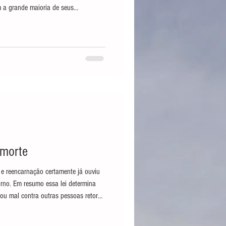
m a grande maioria de seus
nha cerca de oito milhões de espíritos
 do karma, cada um composto por
a população da Lisboa umbralina era
or um desses tribunais,
 morte
e reencarnação certamente já ouviu
ou mal contra outras pessoas retorna
 De fato essa lei existe e já fizemos
iona na prática. O karma é