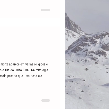
as leis humanas, tanto aqui na
tral. Quem descumpre
morte aparece em várias religiões e
os o Dia do Juízo Final. Na mitologia
e mais pesado que uma pena ele
listas que acreditam na Grande
lho Kármico, que se reúne quatro
 de cada ser humano. Esse conselho
nde Diretor Divino, a Deusa d