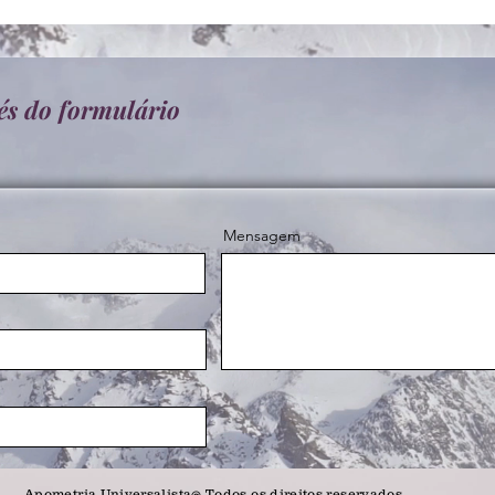
és do formulário
Mensagem
Apometria Universalista@ Todos os direitos reservados