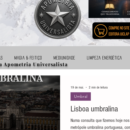
as
Magia & Feitiço
Mediunidade
Limpeza energética
a Apometria Universalista
des
Divindades
Suicídio
Animais
Magos & Bruxas
19 de mai.
2 min de leitura
Umbral
ometria
Games
Terapias & Cursos
Aborto & Gravidez
Lisboa umbralina
Numa consulta que fizemos hoje no
metrópole umbralina portuguesa, con
Origem cósmica
Cursos
Livros