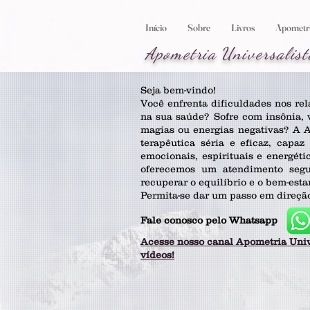
Início
Sobre
Livros
Apometria
Apometria
Universalist
Seja bem-vindo!
Você enfrenta dificuldades nos rel
na sua saúde? Sofre com insônia, v
magias ou energias negativas? A 
terapêutica séria e eficaz, capa
emocionais, espirituais e energét
oferecemos um atendimento segur
recuperar o equilíbrio e o bem-esta
Permita-se dar um passo em direçã
Fale conosco pelo Whatsapp
Acesse nosso canal Apometria Univ
vídeos!