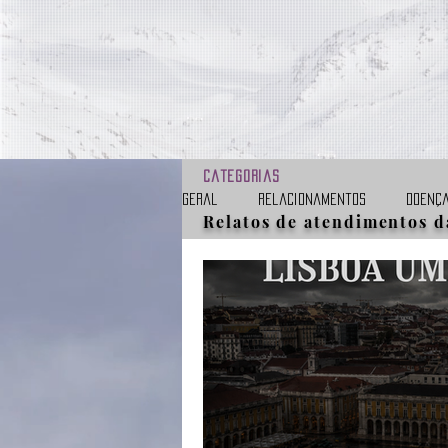
Categorias
Geral
Relacionamentos
Doenç
Relatos de atendimentos d
Obsessão
Umbral
Entida
Alienígenas
Resgates
Ap
Vídeos
Curta mensagem