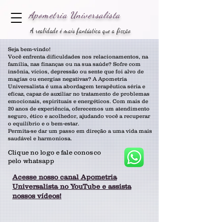
Apometria
Universalista
A realidade é mais fantástica que a ficção
Seja bem-vindo!
Você enfrenta dificuldades nos relacionamentos, na
família, nas finanças ou na sua saúde? Sofre com
insônia, vícios, depressão ou sente que foi alvo de
magias ou energias negativas? A Apometria
Universalista é uma abordagem terapêutica séria e
eficaz, capaz de auxiliar no tratamento de problemas
emocionais, espirituais e energéticos. Com mais de
20 anos de experiência, oferecemos um atendimento
seguro, ético e acolhedor, ajudando você a recuperar
o equilíbrio e o bem-estar.
Permita-se dar um passo em direção a uma vida mais
saudável e harmoniosa.
Clique no logo e fale conosco
pelo whatsapp
Acesse nosso canal Apometria
Universalista no YouTube e assista
nossos vídeos!