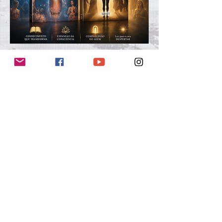
Início
Relatos de atendimentos da Apometria Universalista
Aún no hay ninguna
entrada publicada en
este idioma
Una vez que se publiquen
entradas, las verás aquí.